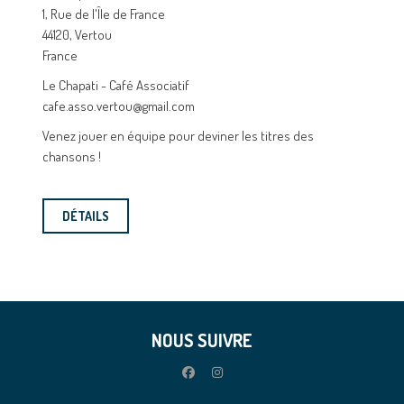
1, Rue de l'Île de France
44120, Vertou
France
Le Chapati - Café Associatif
cafe.asso.vertou@gmail.com
Venez jouer en équipe pour deviner les titres des
chansons !
DÉTAILS
NOUS SUIVRE
facebook
instagram